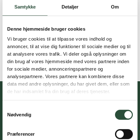
Samtykke
Detaljer
Om
Denne hjemmeside bruger cookies
Vi bruger cookies til at tilpasse vores indhold og
annoncer, til at vise dig funktioner til sociale medier og til
at analysere vores trafik. Vi deler også oplysninger om
din brug af vores hjemmeside med vores partnere inden
for sociale medier, annonceringspartnere og
analysepartnere. Vores partnere kan kombinere disse
data med andre oplysninger, du har givet dem, eller som
de har indsamlet fra din brug af deres tjenester.
Samtykkevalg
Du skal acceptere cookies for at kunne tilmelde dig vores
Nødvendig
nyhedsbrev
Præferencer