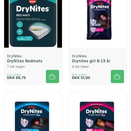
DryNites
DryNites
DryNites Bedmats
Drynites girl 8-13 år
7 stk lagen
9 stk bleer
Kun online
Kun online
DKK
66,75
DKK
51,00