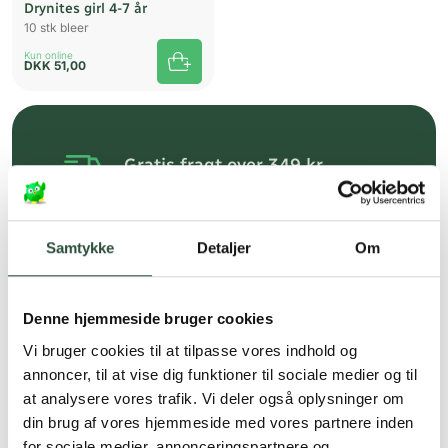
Drynites girl 4-7 år
10 stk bleer
Kun online
DKK
51,00
Gratis fragt over 349 kr.
Gælder ikke hjemmelevering
Personlig rådgivning
Samtykke
Detaljer
Om
Få hjælp til din webordre
på:
kundeservice@uglecare.dk
Denne hjemmeside bruger cookies
Hurtig levering (30 min. i Kbh)
Vi bruger cookies til at tilpasse vores indhold og
Hurtigt leveringen via GLS, og DAO
annoncer, til at vise dig funktioner til sociale medier og til
at analysere vores trafik. Vi deler også oplysninger om
Faste lave priser*
din brug af vores hjemmeside med vores partnere inden
*Gælder ikke ernæringsprodukter.
for sociale medier, annonceringspartnere og