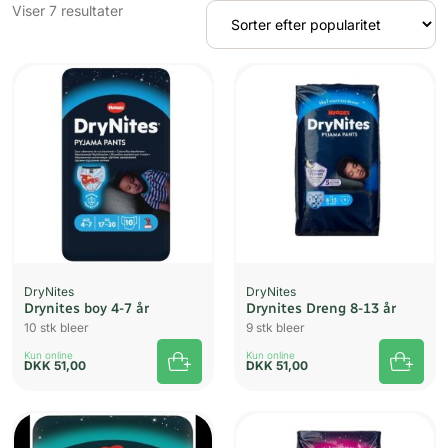
Sorteret
Viser 7 resultater
efter
popularitet
DryNites
DryNites
Drynites boy 4-7 år
Drynites Dreng 8-13 år
10 stk bleer
9 stk bleer
Kun online
Kun online
DKK
51,00
DKK
51,00