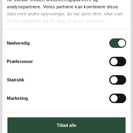
analysepartnere. Vores partnere kan kombinere disse
Stort udvalg af kendte
data med andre oplysninger, du har givet dem, eller som
produkter
de har indsamlet fra din brug af deres tjenester.
Vi tilbyder et stort udvalg af kendte
cremer, vitaminer og andre spændende
Samtykkevalg
produkter – altid til fast lav pris.
Nødvendig
Læs mere om Uglecare.dk her
Præferencer
Statistik
Marketing
Tillad alle