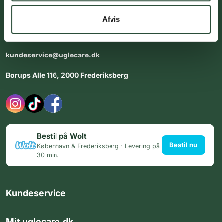
dig med personlig rådgiving - alle dage.
Afvis
Åbningstider i butikken:
Alle dage 8:00 - 22:00
kundeservice@uglecare.dk
Borups Alle 116, 2000 Frederiksberg
Bestil på Wolt
Bestil nu
København & Frederiksberg · Levering på
30 min.
Kundeservice
Mit uglecare.dk