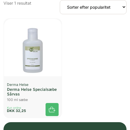
Viser 1 resultat
Derma Helse
Derma Helse Specialsæbe
Sårvas
100 ml sæbe
Kun online
DKK
32,25