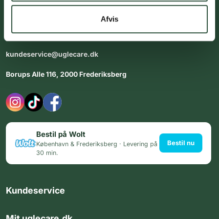
dig med personlig rådgiving - alle dage.
Afvis
Åbningstider i butikken:
Alle dage 8:00 - 22:00
kundeservice@uglecare.dk
Borups Alle 116, 2000 Frederiksberg
Bestil på Wolt
Bestil nu
København & Frederiksberg · Levering på
30 min.
Kundeservice
Mit uglecare.dk