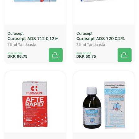
Curasept
Curasept
Curasept ADS 712 0,12%
Curasept ADS 720 0,2%
75 ml Tandpasta
75 ml Tandpasta
Kun online
Kun online
DKK
66,75
DKK
50,75
UDSOLGT