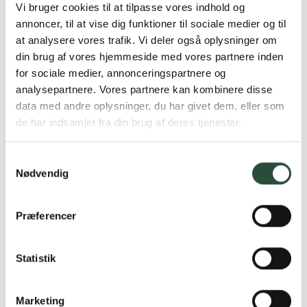
Vi bruger cookies til at tilpasse vores indhold og
annoncer, til at vise dig funktioner til sociale medier og til
at analysere vores trafik. Vi deler også oplysninger om
din brug af vores hjemmeside med vores partnere inden
for sociale medier, annonceringspartnere og
analysepartnere. Vores partnere kan kombinere disse
data med andre oplysninger, du har givet dem, eller som
Curasept
Curasept
de har indsamlet fra din brug af deres tjenester.
Curasept ADS IMPLANT
Curasept PrimiDenti Gel
PRO,0,2 %
Børste
200 ml Mundskyl
1 stk Gel & Massagebørste
Samtykkevalg
Nødvendig
Kun online
Kun online
DKK
96,75
DKK
118,50
Præferencer
Statistik
Gratis fragt over 349 kr.
Gælder ikke hjemmelevering
Marketing