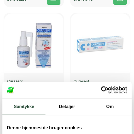
Curasept
Curasept
Curasept ADS 05 0,5%
Curasept ADS 705 0,05%
30 ml Spray
75 ml Tandpasta
Kun online
Kun online
DKK
57,75
DKK
55,50
Samtykke
Detaljer
Om
Denne hjemmeside bruger cookies