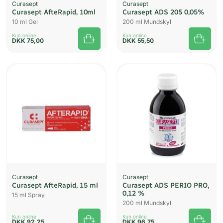
Curasept
Curasept
Curasept AfteRapid, 10ml
Curasept ADS 205 0,05%
10 ml Gel
200 ml Mundskyl
Kun online
Kun online
DKK
75,00
DKK
55,50
Curasept
Curasept
Curasept AfteRapid, 15 ml
Curasept ADS PERIO PRO,
0,12 %
15 ml Spray
200 ml Mundskyl
Kun online
Kun online
DKK
92,25
DKK
96,75