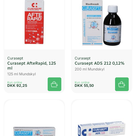
Curasept
Curasept
Curasept AfteRapid, 125
Curasept ADS 212 0,12%
ml
200 ml Mundskyl
125 ml Mundskyl
Kun online
Kun online
DKK
92,25
DKK
55,50