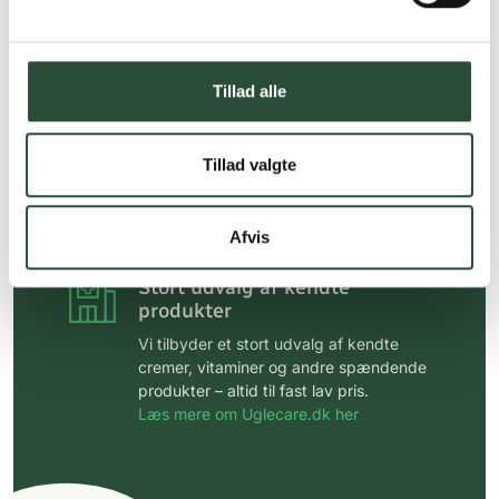
Personlig rådgivning
Få hjælp til din webordre
på:
kundeservice@uglecare.dk
Tillad alle
Hurtig levering (30 min. i Kbh)
Hurtigt leveringen via GLS, og DAO
Tillad valgte
Faste lave priser*
*Gælder ikke ernæringsprodukter.
Afvis
Stort udvalg af kendte
produkter
Vi tilbyder et stort udvalg af kendte
cremer, vitaminer og andre spændende
produkter – altid til fast lav pris.
Læs mere om Uglecare.dk her