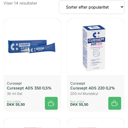
Sorteret
Viser 14 resultater
efter
popularitet
Curasept
Curasept
Curasept ADS 350 0,5%
Curasept ADS 220 0,2%
30 ml Gel
200 ml Mundskyl
Kun online
Kun online
DKK
55,50
DKK
55,50