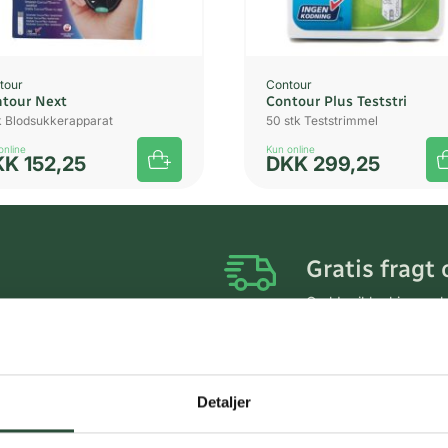
tour
Contour
tour Next
Contour Plus Teststri
tk Blodsukkerapparat
50 stk Teststrimmel
online
Kun online
KK
152,25
DKK
299,25
Gratis fragt 
Gælder ikke hjemmel
Personlig rå
Få hjælp til din webo
Detaljer