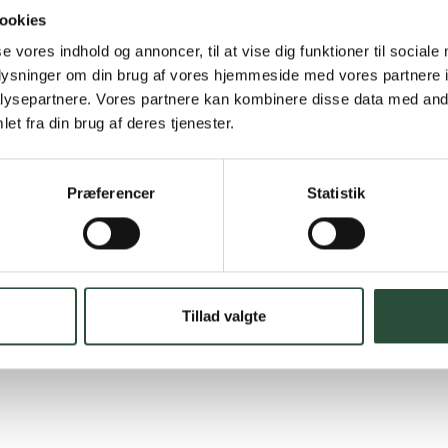
Hurtig lever
ookies
Hurtigt leveringen v
se vores indhold og annoncer, til at vise dig funktioner til sociale
oplysninger om din brug af vores hjemmeside med vores partnere i
Faste lave p
ysepartnere. Vores partnere kan kombinere disse data med andr
et fra din brug af deres tjenester.
*Gælder ikke ernærin
Stort udvalg
Præferencer
Statistik
Vi tilbyder et stort 
spændende produkter – 
Læs mere om Uglecar
Tillad valgte