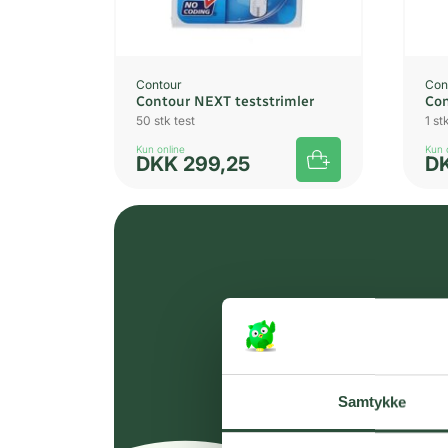
Contour
Con
Contour NEXT teststrimler
Con
50 stk test
1 s
Kun online
Kun 
DKK
299,25
D
Samtykke