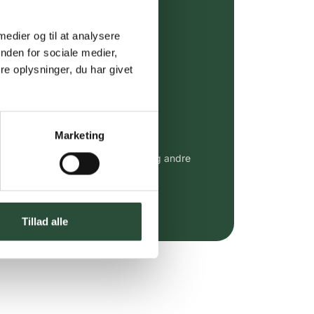
ing (30 min. i Kbh)
ia GLS, og DAO
 medier og til at analysere
nden for sociale medier,
riser*
e oplysninger, du har givet
gsprodukter.
 af kendte produkter
Marketing
udvalg af kendte cremer, vitaminer og andre
altid til fast lav pris.
e.dk her
Tillad alle