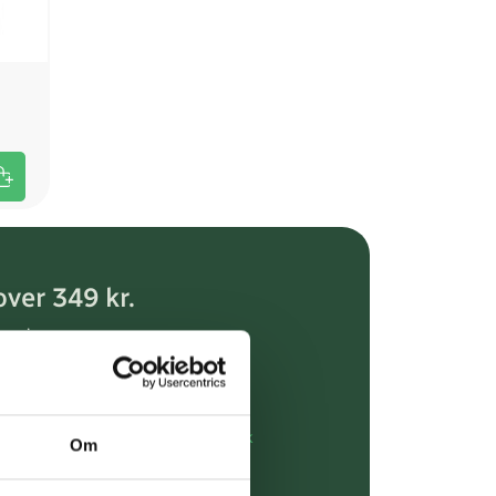
over 349 kr.
evering
dgivning
rdre på:
kundeservice@uglecare.dk
Om