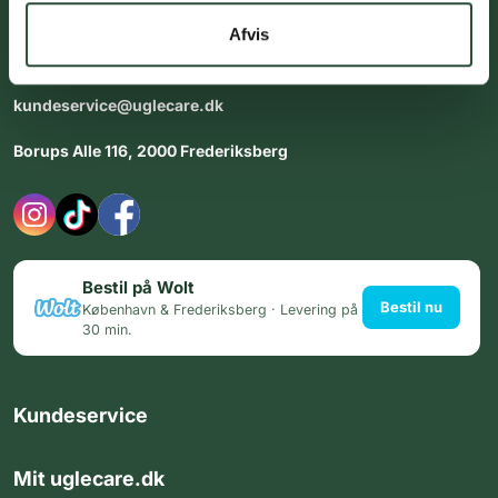
dig med personlig rådgiving - alle dage.
Afvis
Åbningstider i butikken:
Alle dage 8:00 - 22:00
kundeservice@uglecare.dk
Borups Alle 116, 2000 Frederiksberg
Bestil på Wolt
Bestil nu
København & Frederiksberg · Levering på
30 min.
Kundeservice
Mit uglecare.dk