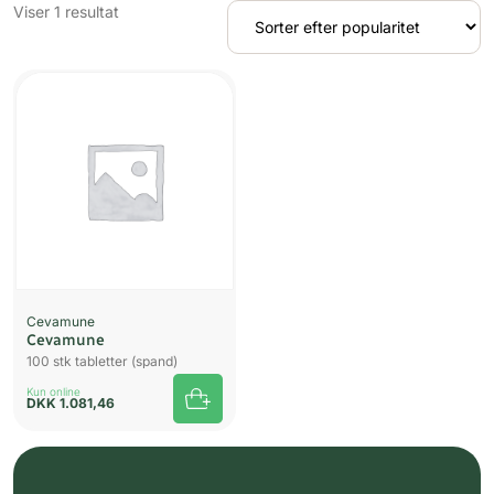
Viser 1 resultat
UDSOLGT
Cevamune
Cevamune
100 stk tabletter (spand)
Kun online
DKK
1.081,46