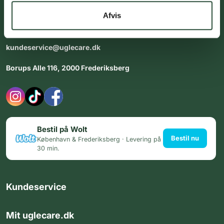
dig med personlig rådgiving - alle dage.
Afvis
Åbningstider i butikken:
Alle dage 8:00 - 22:00
kundeservice@uglecare.dk
Borups Alle 116, 2000 Frederiksberg
Bestil på Wolt
Bestil nu
København & Frederiksberg · Levering på
30 min.
Kundeservice
Mit uglecare.dk