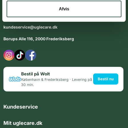
dig med personlig rådgiving - alle dage.
Afvis
Åbningstider i butikken:
Alle dage 8:00 - 22:00
kundeservice@uglecare.dk
Borups Alle 116, 2000 Frederiksberg
Bestil på Wolt
Bestil nu
København & Frederiksberg · Levering på
30 min.
Kundeservice
Mit uglecare.dk