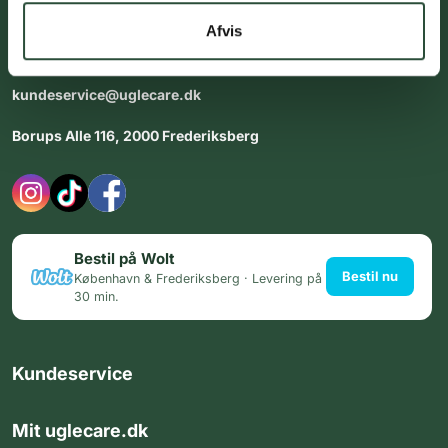
dig med personlig rådgiving - alle dage.
Afvis
Åbningstider i butikken:
Alle dage 8:00 - 22:00
kundeservice@uglecare.dk
Borups Alle 116, 2000 Frederiksberg
Bestil på Wolt
Bestil nu
København & Frederiksberg · Levering på
30 min.
Kundeservice
Mit uglecare.dk