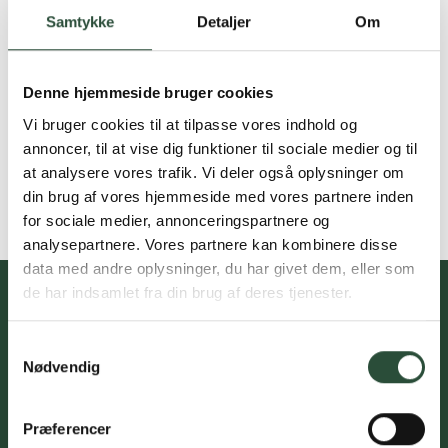
Samtykke
Detaljer
Om
Denne hjemmeside bruger cookies
Vi bruger cookies til at tilpasse vores indhold og
annoncer, til at vise dig funktioner til sociale medier og til
at analysere vores trafik. Vi deler også oplysninger om
din brug af vores hjemmeside med vores partnere inden
for sociale medier, annonceringspartnere og
analysepartnere. Vores partnere kan kombinere disse
data med andre oplysninger, du har givet dem, eller som
de har indsamlet fra din brug af deres tjenester.
Samtykkevalg
Du skal acceptere cookies for at kunne tilmelde dig vores
Nødvendig
nyhedsbrev
Præferencer