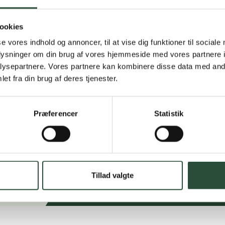
Få hjælp til din webo
ookies
Hurtig lever
se vores indhold og annoncer, til at vise dig funktioner til sociale
Hurtigt leveringen v
oplysninger om din brug af vores hjemmeside med vores partnere i
ysepartnere. Vores partnere kan kombinere disse data med andr
et fra din brug af deres tjenester.
Faste lave p
*Gælder ikke ernærin
Præferencer
Statistik
Stort udvalg
Vi tilbyder et stort 
spændende produkter – 
Læs mere om Uglecar
Tillad valgte