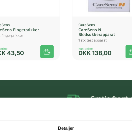
eSens
CareSens
eSens Fingerprikker
CareSens N
Blodsukkerapparat
k fingerprikker
1 stk test apparat
online
Kun online
KK
43,50
DKK
138,00
Gratis fragt 
Gælder ikke hjemmel
Personlig rå
Detaljer