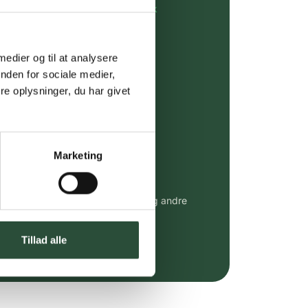
rdre på:
kundeservice@uglecare.dk
ing (30 min. i Kbh)
 medier og til at analysere
ia GLS, og DAO
nden for sociale medier,
e oplysninger, du har givet
riser*
gsprodukter.
Marketing
 af kendte produkter
udvalg af kendte cremer, vitaminer og andre
altid til fast lav pris.
e.dk her
Tillad alle