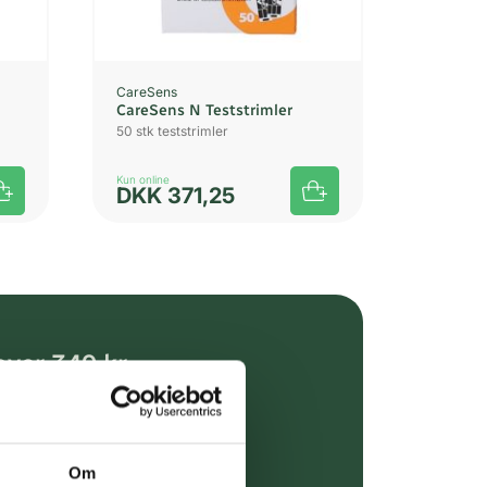
CareSens
CareSens N Teststrimler
50 stk teststrimler
Kun online
DKK
371,25
over 349 kr.
evering
dgivning
Om