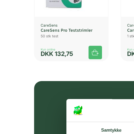
CareSens
Car
CareSens Pro Teststrimler
Car
50 stk test
1 st
Kun online
Kun 
DKK
132,75
D
Samtykke