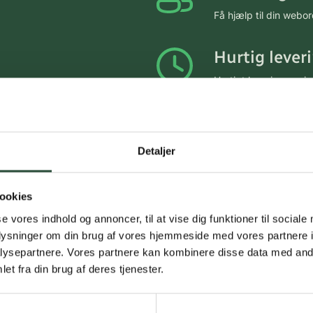
Få hjælp til din webo
Hurtig lever
Hurtigt leveringen v
Faste lave p
*Gælder ikke ernærin
Detaljer
Stort udvalg
ookies
Vi tilbyder et stort 
se vores indhold og annoncer, til at vise dig funktioner til sociale
spændende produkter – 
oplysninger om din brug af vores hjemmeside med vores partnere i
Læs mere om Uglecar
ysepartnere. Vores partnere kan kombinere disse data med andr
et fra din brug af deres tjenester.