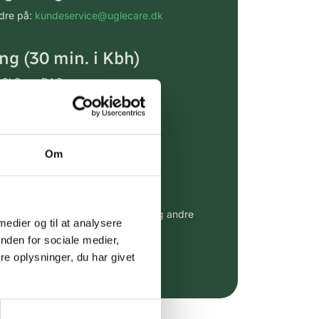
rdre på:
kundeservice@uglecare.dk
ing (30 min. i Kbh)
ia GLS, og DAO
riser*
gsprodukter.
Om
 af kendte produkter
udvalg af kendte cremer, vitaminer og andre
 medier og til at analysere
altid til fast lav pris.
nden for sociale medier,
e.dk her
e oplysninger, du har givet