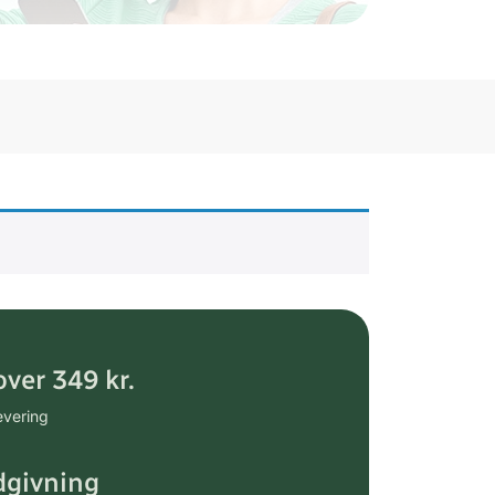
over 349 kr.
evering
dgivning