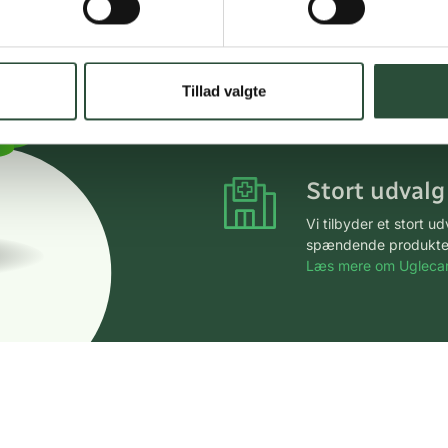
Hurtig lever
Hurtigt leveringen v
Tillad valgte
Faste lave p
*Gælder ikke ernærin
Stort udvalg
Vi tilbyder et stort 
spændende produkter – 
Læs mere om Uglecar