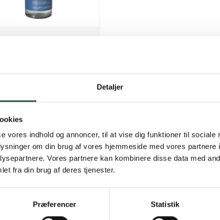
e Feet
e Feet Soothing Foot Soak
 ml Fodpleje
online
KK
69,75
Detaljer
ookies
Gratis fragt 
se vores indhold og annoncer, til at vise dig funktioner til sociale
oplysninger om din brug af vores hjemmeside med vores partnere i
Gælder ikke hjemmel
ysepartnere. Vores partnere kan kombinere disse data med andr
et fra din brug af deres tjenester.
Personlig rå
Få hjælp til din webo
Præferencer
Statistik