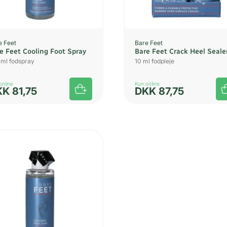
e Feet
Bare Feet
e Feet Cooling Foot Spray
Bare Feet Crack Heel Seale
 ml fodspray
10 ml fodpleje
online
Kun online
KK
81,75
DKK
87,75