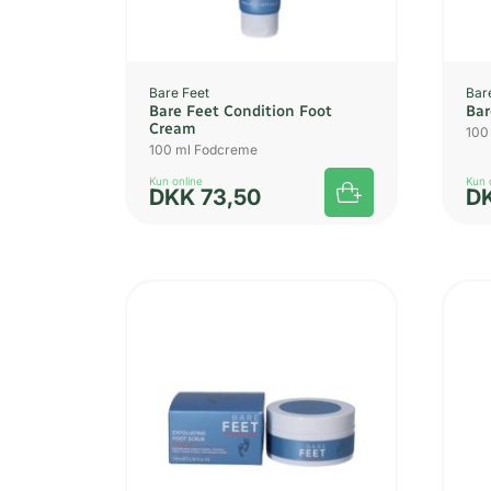
Bare Feet
Bar
Bare Feet Condition Foot
Bar
Cream
100
100 ml Fodcreme
Kun online
Kun 
DKK
73,50
D