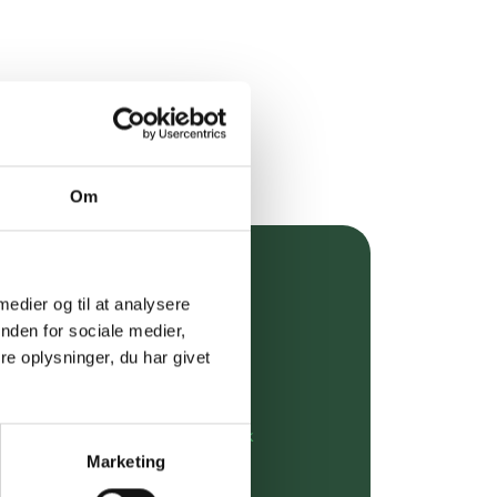
Om
over 349 kr.
 medier og til at analysere
nden for sociale medier,
evering
e oplysninger, du har givet
dgivning
rdre på:
kundeservice@uglecare.dk
Marketing