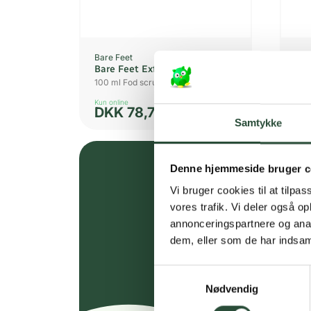
Bare Feet
Bar
Bare Feet Exfolia. Foot Scrub
Bar
100 ml Fod scrub
200
Kun online
Kun 
DKK
78,75
D
Samtykke
Denne hjemmeside bruger c
Vi bruger cookies til at tilpas
vores trafik. Vi deler også 
annonceringspartnere og anal
dem, eller som de har indsaml
Samtykkevalg
Nødvendig