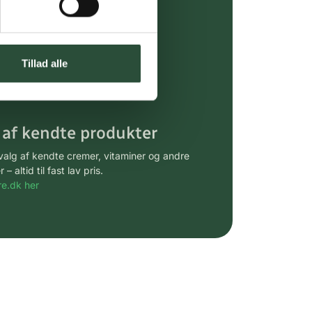
ing (30 min. i Kbh)
ia GLS, og DAO
Tillad alle
riser*
gsprodukter.
 af kendte produkter
udvalg af kendte cremer, vitaminer og andre
altid til fast lav pris.
e.dk her