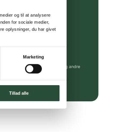
ing (30 min. i Kbh)
ia GLS, og DAO
 medier og til at analysere
nden for sociale medier,
riser*
e oplysninger, du har givet
gsprodukter.
 af kendte produkter
Marketing
udvalg af kendte cremer, vitaminer og andre
altid til fast lav pris.
e.dk her
Tillad alle