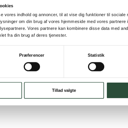
Hurtig lever
ookies
Hurtigt leveringen v
se vores indhold og annoncer, til at vise dig funktioner til sociale
oplysninger om din brug af vores hjemmeside med vores partnere i
Faste lave p
ysepartnere. Vores partnere kan kombinere disse data med andr
et fra din brug af deres tjenester.
*Gælder ikke ernærin
Stort udvalg
Præferencer
Statistik
Vi tilbyder et stort 
spændende produkter – 
Læs mere om Uglecar
Tillad valgte