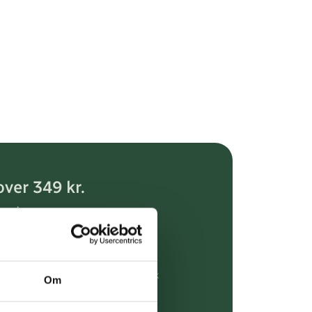
over 349 kr.
evering
dgivning
rdre på:
kundeservice@uglecare.dk
Om