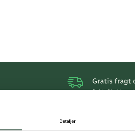
Gratis fragt 
Gælder ikke hjemmel
Personlig rå
Få hjælp til din webo
Detaljer