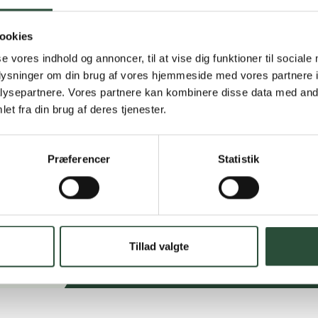
Få hjælp til din webo
ookies
Hurtig lever
se vores indhold og annoncer, til at vise dig funktioner til sociale
Hurtigt leveringen v
oplysninger om din brug af vores hjemmeside med vores partnere i
ysepartnere. Vores partnere kan kombinere disse data med andr
et fra din brug af deres tjenester.
Faste lave p
*Gælder ikke ernærin
Præferencer
Statistik
Stort udvalg
Vi tilbyder et stort 
spændende produkter – 
Læs mere om Uglecar
Tillad valgte