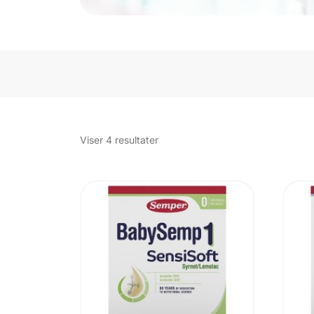
Sorteret
Viser 4 resultater
efter
popularitet
UDSOLGT