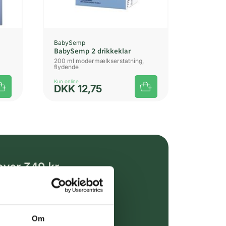
BabySemp
BabySemp 2 drikkeklar
200 ml modermælkserstatning,
flydende
Kun online
DKK
12,75
over 349 kr.
evering
dgivning
Om