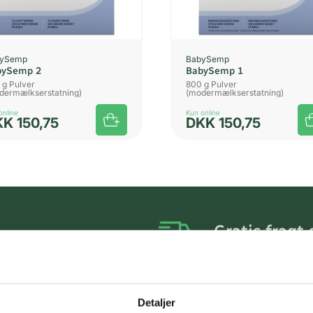
bySemp
BabySemp
bySemp 2
BabySemp 1
 g Pulver
800 g Pulver
dermælkserstatning)
(modermælkserstatning)
online
Kun online
KK
150,75
DKK
150,75
Gratis fragt 
Gælder ikke hjemmel
Personlig rå
Detaljer