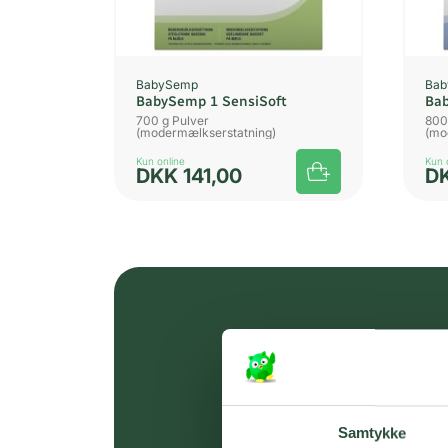
BabySemp
Ba
BabySemp 1 SensiSoft
Ba
700 g Pulver
800
(modermælkserstatning)
(mo
Kun online
Kun 
DKK
141,00
D
Samtykke