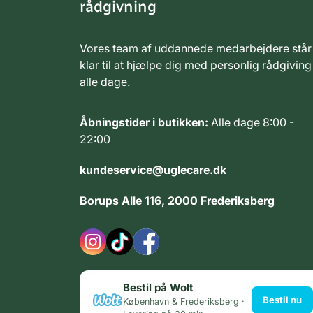
rådgivning
Vores team af uddannede medarbejdere står
klar til at hjælpe dig med personlig rådgiving
alle dage.
Åbningstider i butikken:
Alle dage 8:00 -
22:00
kundeservice@uglecare.dk
Borups Alle 116, 2000 Frederiksberg
Bestil på Wolt
Bestil nu
København & Frederiksberg ·