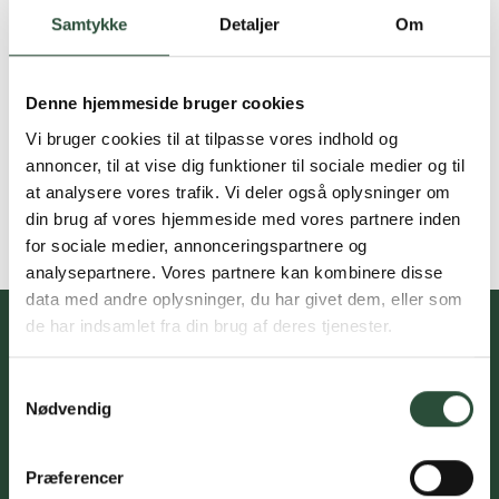
Samtykke
Detaljer
Om
Denne hjemmeside bruger cookies
Vi bruger cookies til at tilpasse vores indhold og
annoncer, til at vise dig funktioner til sociale medier og til
at analysere vores trafik. Vi deler også oplysninger om
din brug af vores hjemmeside med vores partnere inden
for sociale medier, annonceringspartnere og
analysepartnere. Vores partnere kan kombinere disse
data med andre oplysninger, du har givet dem, eller som
de har indsamlet fra din brug af deres tjenester.
Samtykkevalg
Du skal acceptere cookies for at kunne tilmelde dig vores
Nødvendig
nyhedsbrev
Præferencer