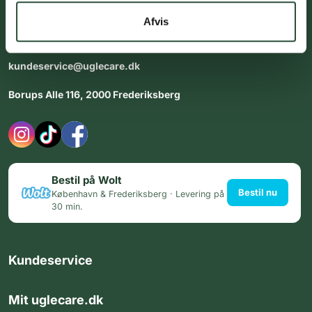
dig med personlig rådgiving - alle dage.
Afvis
Åbningstider i butikken:
Alle dage 8:00 - 22:00
kundeservice@uglecare.dk
Borups Alle 116, 2000 Frederiksberg
Bestil på Wolt
Bestil nu
København & Frederiksberg · Levering på
30 min.
Kundeservice
Mit uglecare.dk