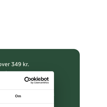
over 349 kr.
evering
dgivning
rdre på:
kundeservice@uglecare.dk
Om