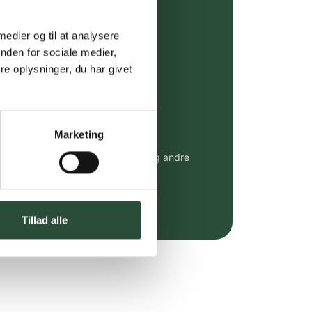
ing (30 min. i Kbh)
ia GLS, og DAO
 medier og til at analysere
nden for sociale medier,
riser*
e oplysninger, du har givet
gsprodukter.
 af kendte produkter
Marketing
udvalg af kendte cremer, vitaminer og andre
altid til fast lav pris.
e.dk her
Tillad alle