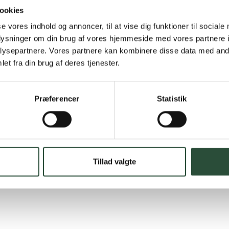
Hurtig lever
ookies
Hurtigt leveringen v
se vores indhold og annoncer, til at vise dig funktioner til sociale
oplysninger om din brug af vores hjemmeside med vores partnere i
Faste lave p
ysepartnere. Vores partnere kan kombinere disse data med andr
et fra din brug af deres tjenester.
*Gælder ikke ernærin
Stort udvalg
Præferencer
Statistik
Vi tilbyder et stort 
spændende produkter – 
Læs mere om Uglecar
Tillad valgte