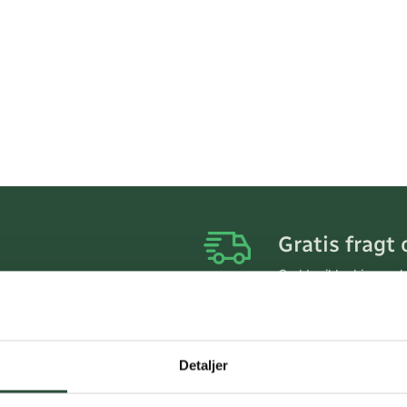
Gratis fragt 
Gælder ikke hjemmel
Personlig rå
Få hjælp til din webo
Detaljer