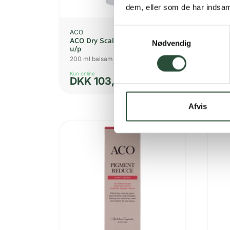
dem, eller som de har indsaml
Samtykkevalg
ACO
AC
ACO Dry Scalp Moisturising
ACO
Nødvendig
u/p
30 
200 ml balsam
Kun online
Kun 
DKK
103,50
D
Afvis