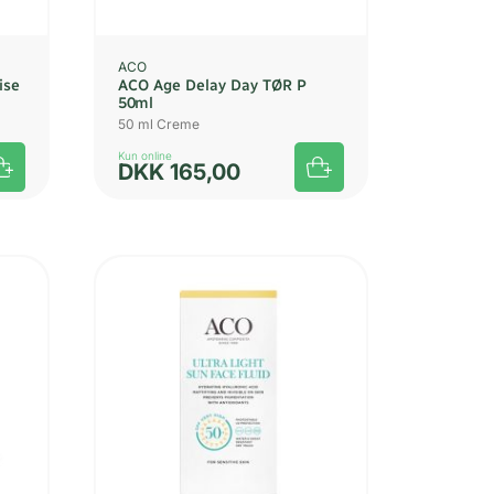
ACO
ise
ACO Age Delay Day TØR P
50ml
50 ml Creme
Kun online
DKK
165,00