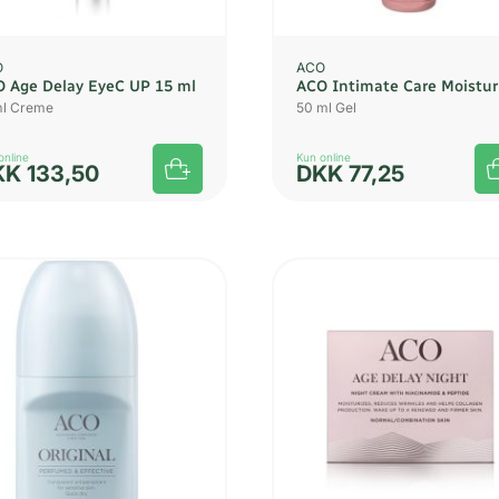
O
ACO
 Age Delay EyeC UP 15 ml
ACO Intimate Care Moistur
ml Creme
50 ml Gel
online
Kun online
KK
133,50
DKK
77,25