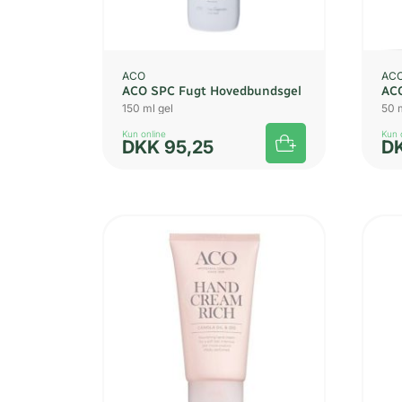
ACO
AC
ACO SPC Fugt Hovedbundsgel
ACO
150 ml gel
50 
Kun online
Kun 
DKK
95,25
D