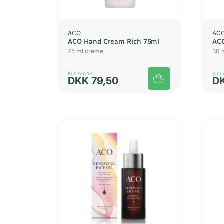
ACO
AC
ACO Hand Cream Rich 75ml
ACO
75 ml creme
30 
Kun online
Kun 
DKK
79,50
D