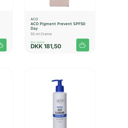
ACO
ACO Pigment Prevent SPF50
Day
50 ml Creme
Kun online
DKK
181,50