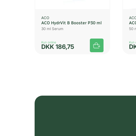
ACO
AC
ACO HydrVit B Booster P30 ml
ACO
30 ml Serum
50 
Kun online
Kun 
DKK
186,75
D