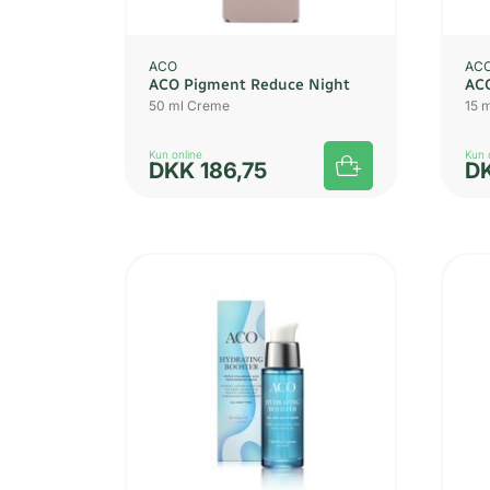
ACO
AC
ACO Pigment Reduce Night
ACO
50 ml Creme
15 
Kun online
Kun 
DKK
186,75
D