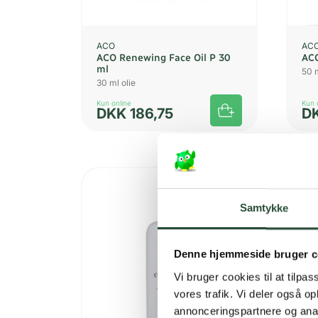
ACO
AC
ACO Renewing Face Oil P 30
ACO
ml
50 
30 ml olie
Kun online
Kun 
DKK
186,75
D
Samtykke
Denne hjemmeside bruger c
Vi bruger cookies til at tilpas
vores trafik. Vi deler også 
annonceringspartnere og anal