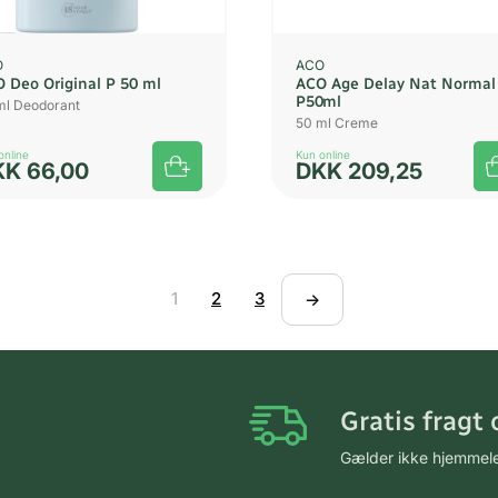
O
ACO
 Deo Original P 50 ml
ACO Age Delay Nat Normal
P50ml
ml Deodorant
50 ml Creme
online
Kun online
KK
66,00
DKK
209,25
1
2
3
→
Gratis fragt 
Gælder ikke hjemmel