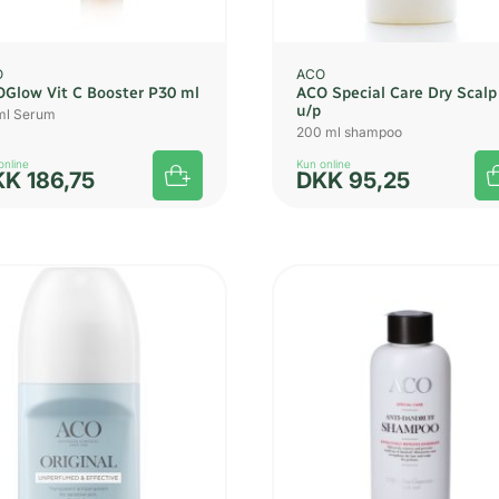
O
ACO
Glow Vit C Booster P30 ml
ACO Special Care Dry Scalp
u/p
ml Serum
200 ml shampoo
online
Kun online
KK
186,75
DKK
95,25