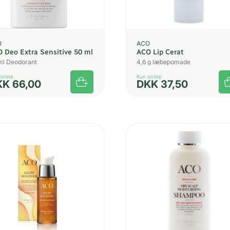
O
ACO
 Deo Extra Sensitive 50 ml
ACO Lip Cerat
ml Deodorant
4,6 g læbepomade
online
Kun online
KK
66,00
DKK
37,50