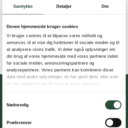
Samtykke
Detaljer
Om
Denne hjemmeside bruger cookies
Vi bruger cookies til at tilpasse vores indhold og
annoncer, til at vise dig funktioner til sociale medier og til
at analysere vores trafik. Vi deler også oplysninger om
din brug af vores hjemmeside med vores partnere inden
for sociale medier, annonceringspartnere og
analysepartnere. Vores partnere kan kombinere disse
data med andre oplysninger, du har givet dem, eller som
de har indsamlet fra din brug af deres tjenester.
Samtykkevalg
Du skal acceptere cookies for at kunne tilmelde dig vores
Nødvendig
nyhedsbrev
Præferencer