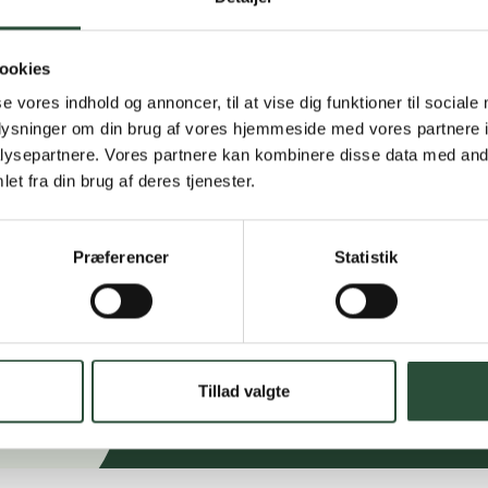
Få hjælp til din webo
ookies
Hurtig lever
se vores indhold og annoncer, til at vise dig funktioner til sociale
oplysninger om din brug af vores hjemmeside med vores partnere i
Hurtigt leveringen v
ysepartnere. Vores partnere kan kombinere disse data med andr
et fra din brug af deres tjenester.
Faste lave p
*Gælder ikke ernærin
Præferencer
Statistik
Stort udvalg
Vi tilbyder et stort 
spændende produkter – 
Læs mere om Uglecar
Tillad valgte