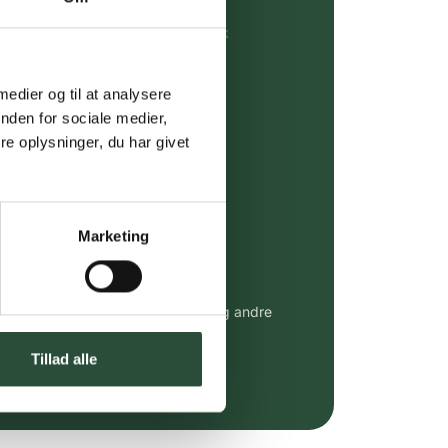
rdre på:
kundeservice@uglecare.dk
ing (30 min. i Kbh)
 medier og til at analysere
nden for sociale medier,
ia GLS, og DAO
e oplysninger, du har givet
riser*
gsprodukter.
Marketing
 af kendte produkter
udvalg af kendte cremer, vitaminer og andre
altid til fast lav pris.
e.dk her
Tillad alle