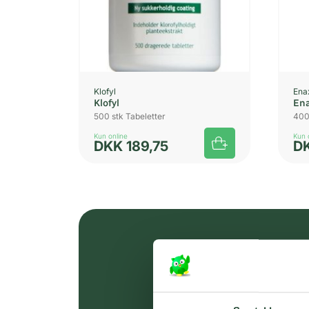
Klofyl
Ena
Klofyl
En
500 stk Tabeletter
400
Kun online
Kun 
DKK
189,75
D