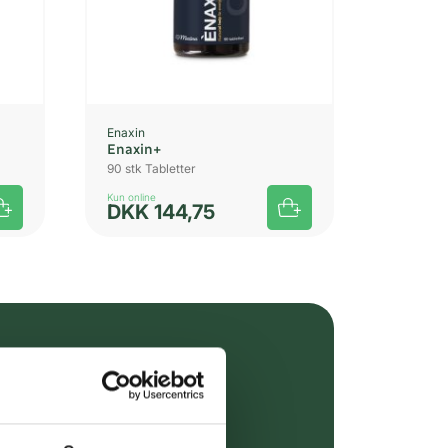
Enaxin
Enaxin+
90 stk Tabletter
Kun online
DKK
144,75
over 349 kr.
evering