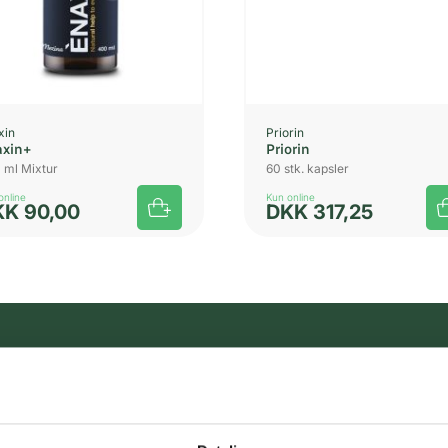
xin
Priorin
axin+
Priorin
 ml Mixtur
60 stk. kapsler
online
Kun online
KK
90,00
DKK
317,25
Gratis fragt 
Gælder ikke hjemmel