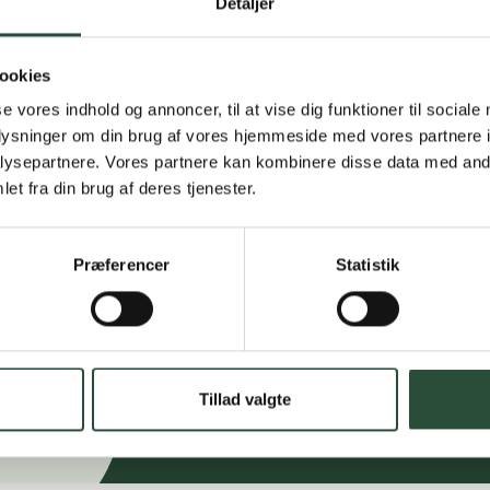
Detaljer
Personlig rå
Få hjælp til din webo
ookies
Hurtig lever
se vores indhold og annoncer, til at vise dig funktioner til sociale
oplysninger om din brug af vores hjemmeside med vores partnere i
Hurtigt leveringen v
ysepartnere. Vores partnere kan kombinere disse data med andr
et fra din brug af deres tjenester.
Faste lave p
*Gælder ikke ernærin
Præferencer
Statistik
Stort udvalg
Vi tilbyder et stort 
spændende produkter – 
Tillad valgte
Læs mere om Uglecar