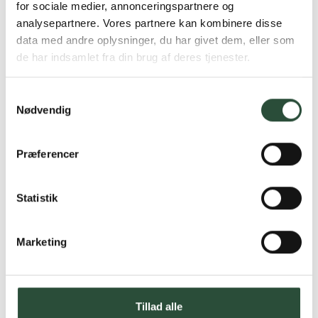
for sociale medier, annonceringspartnere og
*Gælder ikke ernæringsprodukter.
analysepartnere. Vores partnere kan kombinere disse
data med andre oplysninger, du har givet dem, eller som
Stort udvalg af kendte
de har indsamlet fra din brug af deres tjenester.
produkter
Vi tilbyder et stort udvalg af kendte
cremer, vitaminer og andre spændende
Samtykkevalg
produkter – altid til fast lav pris.
Nødvendig
Læs mere om Uglecare.dk her
Præferencer
Statistik
Marketing
Tillad alle