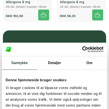
Allergone 8 mg
Allergone 8 mg
48 stk. (blister) kapsler, hårde
24 stk. (blister) kapsler, hårde
DKK
102,00
DKK
56,25
Gratis fragt over 349 kr.
Gælder ikke hjemmelevering
Samtykke
Detaljer
Om
Personlig rådgivning
Få hjælp til din webordre
på:
kundeservice@uglecare.dk
Denne hjemmeside bruger cookies
Hurtig levering (30 min. i Kbh)
Vi bruger cookies til at tilpasse vores indhold og
annoncer, til at vise dig funktioner til sociale medier og til
Hurtigt leveringen via GLS, og DAO
at analysere vores trafik. Vi deler også oplysninger om
Faste lave priser*
din brug af vores hjemmeside med vores partnere inden