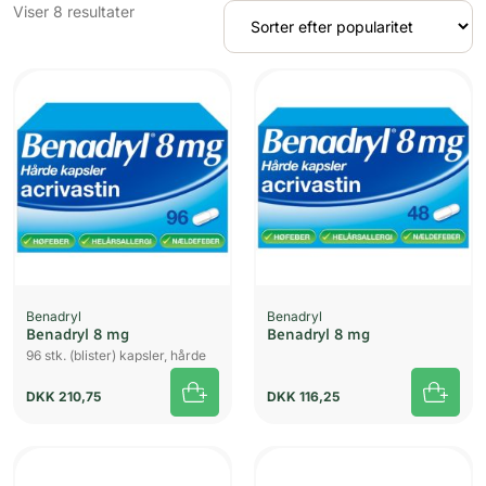
Sorteret
Viser 8 resultater
efter
popularitet
Benadryl
Benadryl
Benadryl 8 mg
Benadryl 8 mg
96 stk. (blister) kapsler, hårde
DKK
210,75
DKK
116,25