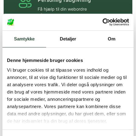
Personlig rådgivning
Få hjælp til din webordre
på:
kundeservice@uglecare.dk
Hurtig levering (30 min. i Kbh)
Hurtigt leveringen via GLS, og DAO
Samtykke
Detaljer
Om
Faste lave priser*
Denne hjemmeside bruger cookies
*Gælder ikke ernæringsprodukter.
Vi bruger cookies til at tilpasse vores indhold og
Stort udvalg af kendte
annoncer, til at vise dig funktioner til sociale medier og til
produkter
at analysere vores trafik. Vi deler også oplysninger om
Vi tilbyder et stort udvalg af kendte
din brug af vores hjemmeside med vores partnere inden
cremer, vitaminer og andre spændende
for sociale medier, annonceringspartnere og
produkter – altid til fast lav pris.
analysepartnere. Vores partnere kan kombinere disse
Læs mere om Uglecare.dk her
data med andre oplysninger, du har givet dem, eller som
de har indsamlet fra din brug af deres tjenester.