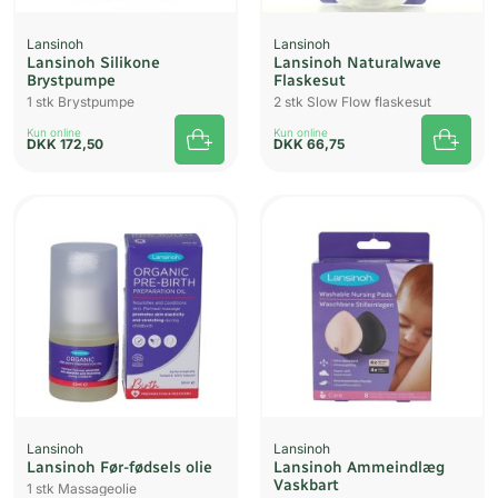
Lansinoh
Lansinoh
Lansinoh Silikone
Lansinoh Naturalwave
Brystpumpe
Flaskesut
1 stk Brystpumpe
2 stk Slow Flow flaskesut
Kun online
Kun online
DKK
172,50
DKK
66,75
Lansinoh
Lansinoh
Lansinoh Før-fødsels olie
Lansinoh Ammeindlæg
Vaskbart
1 stk Massageolie