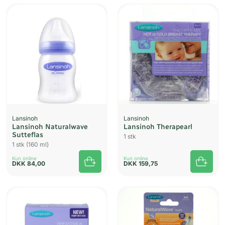
UDSOLGT
Lansinoh
Lansinoh
Lansinoh Naturalwave
Lansinoh Therapearl
Sutteflas
1 stk
1 stk (160 ml)
Kun online
Kun online
DKK
84,00
DKK
159,75