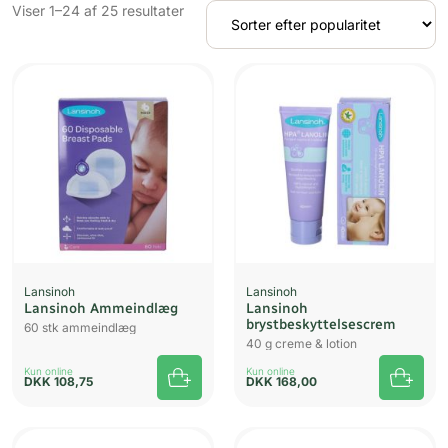
Sorteret
Viser 1–24 af 25 resultater
efter
popularitet
Lansinoh
Lansinoh
Lansinoh Ammeindlæg
Lansinoh
brystbeskyttelsescrem
60 stk ammeindlæg
40 g creme & lotion
Kun online
Kun online
DKK
108,75
DKK
168,00