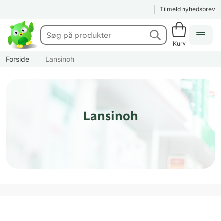
Tilmeld nyhedsbrev
Kurv
Forside
|
Lansinoh
Lansinoh