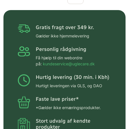
Gratis fragt over 349 kr.
Gælder ikke hjemmelevering
Personlig rådgivning
Få hjælp til din webordre
på:
kundeservice@uglecare.dk
Hurtig levering (30 min. i Kbh)
Hurtigt leveringen via GLS, og DAO
Faste lave priser*
*Gælder ikke ernæringsprodukter.
Stort udvalg af kendte
produkter