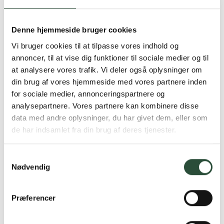
Denne hjemmeside bruger cookies
Lansinoh
Lansinoh
Lansinoh engangs
Lansinoh Suttebrik 24
Vi bruger cookies til at tilpasse vores indhold og
ammeindlæg
mm
annoncer, til at vise dig funktioner til sociale medier og til
24 stk ammeindlæg
2 stk suttebrikker
at analysere vores trafik. Vi deler også oplysninger om
Kun online
Kun online
DKK
58,50
DKK
84,00
din brug af vores hjemmeside med vores partnere inden
for sociale medier, annonceringspartnere og
analysepartnere. Vores partnere kan kombinere disse
data med andre oplysninger, du har givet dem, eller som
de har indsamlet fra din brug af deres tjenester.
Samtykkevalg
Nødvendig
Præferencer
Lansinoh
Lansinoh