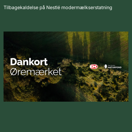
Tilbagekaldelse på Nestlé modermælkserstatning