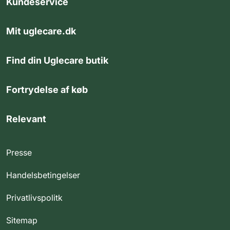
Kundeservice
Mit uglecare.dk
Find din Uglecare butik
Fortrydelse af køb
Relevant
Presse
Handelsbetingelser
Privatlivspolitk
Sitemap