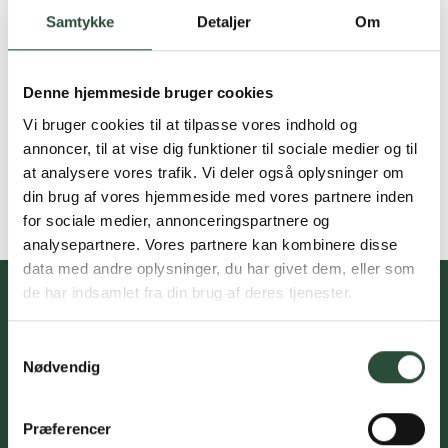
Samtykke
Detaljer
Om
Denne hjemmeside bruger cookies
Vi bruger cookies til at tilpasse vores indhold og
annoncer, til at vise dig funktioner til sociale medier og til
at analysere vores trafik. Vi deler også oplysninger om
din brug af vores hjemmeside med vores partnere inden
for sociale medier, annonceringspartnere og
analysepartnere. Vores partnere kan kombinere disse
data med andre oplysninger, du har givet dem, eller som
de har indsamlet fra din brug af deres tjenester.
Samtykkevalg
Du skal acceptere cookies for at kunne tilmelde dig vores
Nødvendig
nyhedsbrev
Præferencer