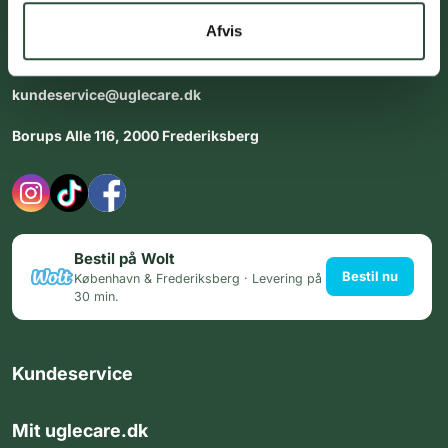
dig med personlig rådgiving - alle dage.
Afvis
Åbningstider i butikken:
Alle dage 8:00 - 22:00
kundeservice@uglecare.dk
Borups Alle 116, 2000 Frederiksberg
Bestil på Wolt
Bestil nu
København & Frederiksberg · Levering på
30 min.
Kundeservice
Mit uglecare.dk