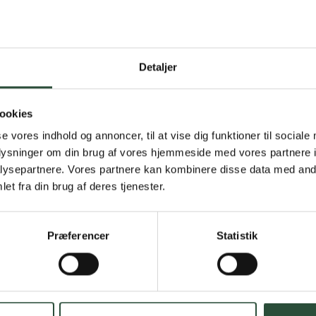
Detaljer
Gratis fragt 
Gælder ikke hjemmel
ookies
se vores indhold og annoncer, til at vise dig funktioner til sociale
Personlig rå
oplysninger om din brug af vores hjemmeside med vores partnere i
ysepartnere. Vores partnere kan kombinere disse data med andr
Få hjælp til din webo
et fra din brug af deres tjenester.
Hurtig lever
Præferencer
Statistik
Hurtigt leveringen v
Faste lave p
*Gælder ikke ernærin