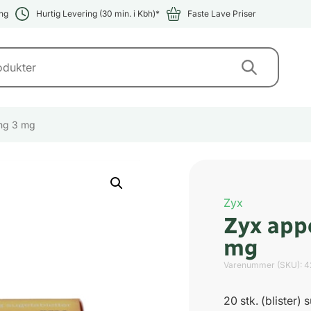
ng
Hurtig Levering (30 min. i Kbh)*
Faste Lave Priser
ing 3 mg
Zyx
Zyx app
mg
Varenummer (SKU):
4
20 stk. (blister) 