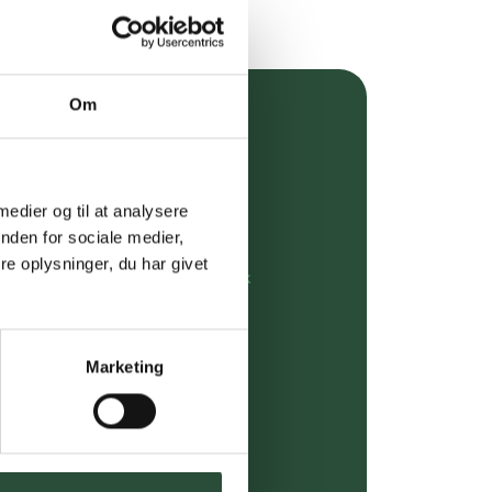
Om
over 349 kr.
evering
 medier og til at analysere
dgivning
nden for sociale medier,
e oplysninger, du har givet
rdre på:
kundeservice@uglecare.dk
ing (30 min. i Kbh)
Marketing
ia GLS, og DAO
riser*
gsprodukter.