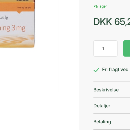
På lager
DKK
65,
Zyx
appelsin
&
honning
Fri fragt ve
3
mg
antal
Beskrivelse
Detaljer
Betaling