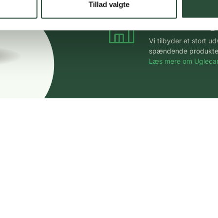
Tillad valgte
Stort udvalg
Vi tilbyder et stort 
spændende produkter – 
Læs mere om Uglecar