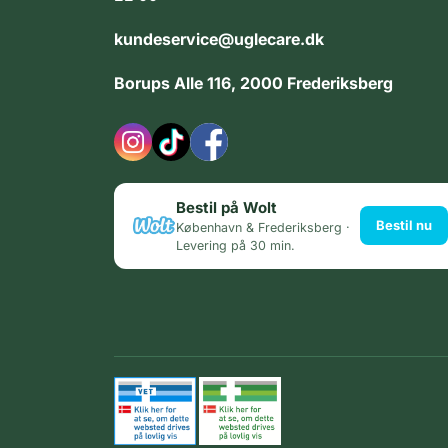
kundeservice@uglecare.dk
Borups Alle 116, 2000 Frederiksberg
Bestil på Wolt
Bestil nu
København & Frederiksberg ·
Levering på 30 min.