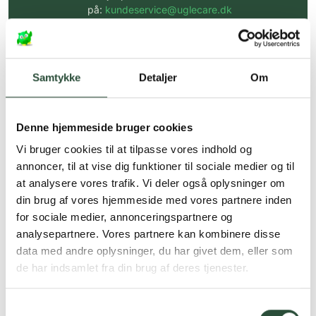
på:
kundeservice@uglecare.dk
Hurtig levering (30 min. i Kbh)
Hurtigt leveringen via GLS, og DAO
Samtykke
Detaljer
Om
Faste lave priser*
*Gælder ikke ernæringsprodukter.
Denne hjemmeside bruger cookies
Stort udvalg af kendte
Vi bruger cookies til at tilpasse vores indhold og
produkter
annoncer, til at vise dig funktioner til sociale medier og til
at analysere vores trafik. Vi deler også oplysninger om
Vi tilbyder et stort udvalg af kendte
din brug af vores hjemmeside med vores partnere inden
cremer, vitaminer og andre spændende
produkter – altid til fast lav pris.
for sociale medier, annonceringspartnere og
Læs mere om Uglecare.dk her
analysepartnere. Vores partnere kan kombinere disse
data med andre oplysninger, du har givet dem, eller som
de har indsamlet fra din brug af deres tjenester.
Samtykkevalg