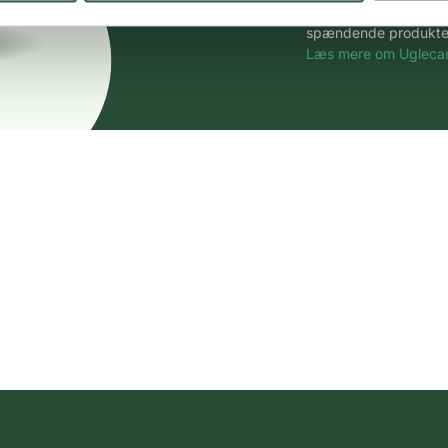
Vi tilbyder et stort 
spændende produkter – 
Læs mere om Uglecar