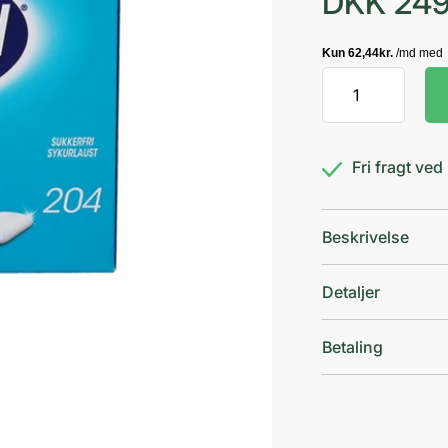
DKK
249
Nicotinell
Mint
4
mg
Fri fragt ve
antal
Beskrivelse
Detaljer
Betaling