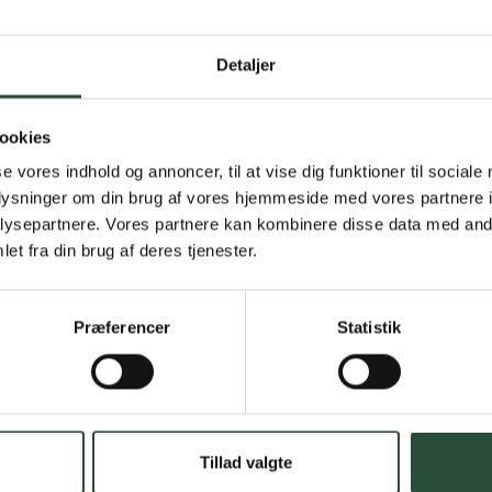
Gratis fragt 
Detaljer
Gælder ikke hjemmel
ookies
Personlig rå
se vores indhold og annoncer, til at vise dig funktioner til sociale
oplysninger om din brug af vores hjemmeside med vores partnere i
Få hjælp til din webo
ysepartnere. Vores partnere kan kombinere disse data med andr
et fra din brug af deres tjenester.
Hurtig lever
Hurtigt leveringen v
Præferencer
Statistik
Faste lave p
*Gælder ikke ernærin
Stort udvalg
Tillad valgte