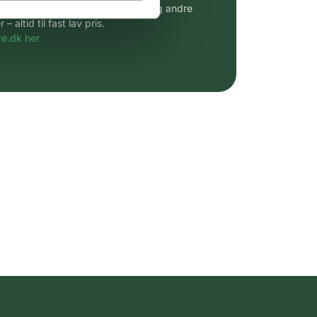
udvalg af kendte cremer, vitaminer og andre
altid til fast lav pris.
e.dk her