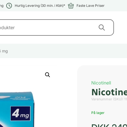
ng
Hurtig Levering (30 min. i Kbh)*
Faste Lave Priser
 4 mg
Nicotinell
Nicotine
Varenummer (SKU):
1
På lager