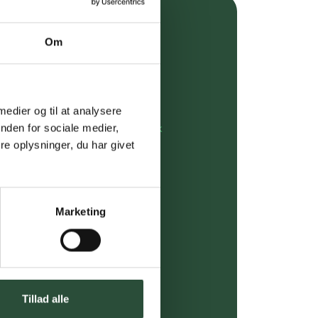
over 349 kr.
Om
evering
dgivning
 medier og til at analysere
nden for sociale medier,
rdre på:
kundeservice@uglecare.dk
e oplysninger, du har givet
ing (30 min. i Kbh)
ia GLS, og DAO
Marketing
riser*
gsprodukter.
 af kendte produkter
Tillad alle