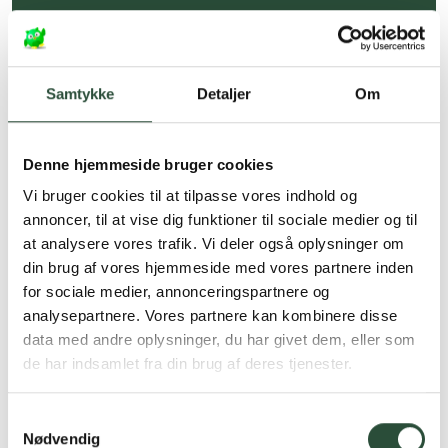
Hurtig levering (30 min. i Kbh)
Hurtigt leveringen via GLS, og DAO
Samtykke
Detaljer
Om
Faste lave priser*
*Gælder ikke ernæringsprodukter.
Denne hjemmeside bruger cookies
Stort udvalg af kendte
Vi bruger cookies til at tilpasse vores indhold og
produkter
annoncer, til at vise dig funktioner til sociale medier og til
Vi tilbyder et stort udvalg af kendte
at analysere vores trafik. Vi deler også oplysninger om
cremer, vitaminer og andre spændende
din brug af vores hjemmeside med vores partnere inden
produkter – altid til fast lav pris.
for sociale medier, annonceringspartnere og
Læs mere om Uglecare.dk her
analysepartnere. Vores partnere kan kombinere disse
data med andre oplysninger, du har givet dem, eller som
de har indsamlet fra din brug af deres tjenester.
Samtykkevalg
Nødvendig