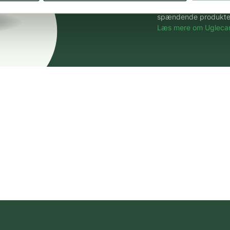
Vi tilbyder et stort 
spændende produkter – 
Læs mere om Uglecar