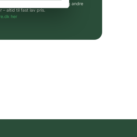
udvalg af kendte cremer, vitaminer og andre
altid til fast lav pris.
e.dk her