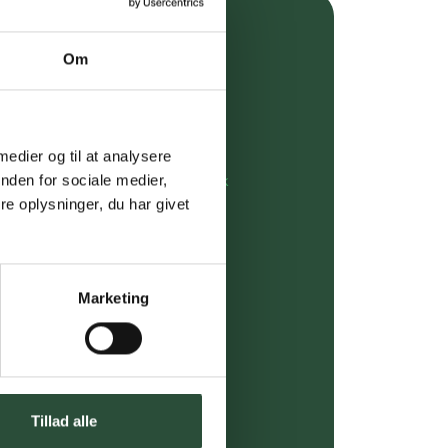
over 349 kr.
Om
evering
dgivning
 medier og til at analysere
nden for sociale medier,
rdre på:
kundeservice@uglecare.dk
e oplysninger, du har givet
ing (30 min. i Kbh)
ia GLS, og DAO
Marketing
riser*
gsprodukter.
 af kendte produkter
Tillad alle