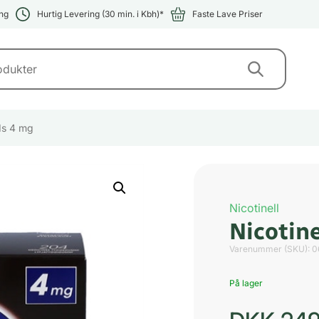
ng
Hurtig Levering (30 min. i Kbh)*
Faste Lave Priser
ids 4 mg
Nicotinell
Nicotine
Varenummer (SKU):
0
På lager