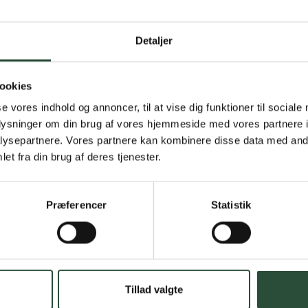
Gratis fragt 
Detaljer
Gælder ikke hjemmel
ookies
Personlig rå
se vores indhold og annoncer, til at vise dig funktioner til sociale
oplysninger om din brug af vores hjemmeside med vores partnere i
Få hjælp til din webo
ysepartnere. Vores partnere kan kombinere disse data med andr
et fra din brug af deres tjenester.
Hurtig lever
Hurtigt leveringen v
Præferencer
Statistik
Faste lave p
*Gælder ikke ernærin
Stort udvalg
Tillad valgte