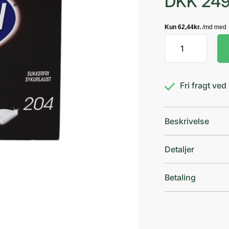
DKK
249
Nicotinell
Lakrids
4
mg
Fri fragt ve
antal
Beskrivelse
Detaljer
Betaling