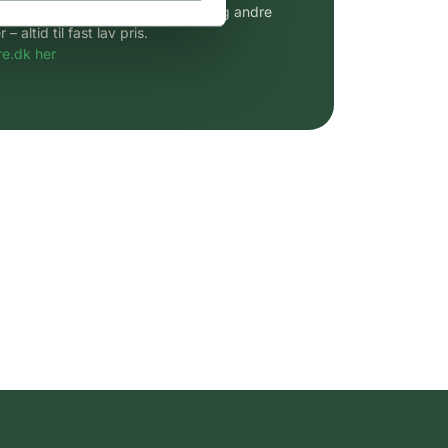
udvalg af kendte cremer, vitaminer og andre
altid til fast lav pris.
e.dk her