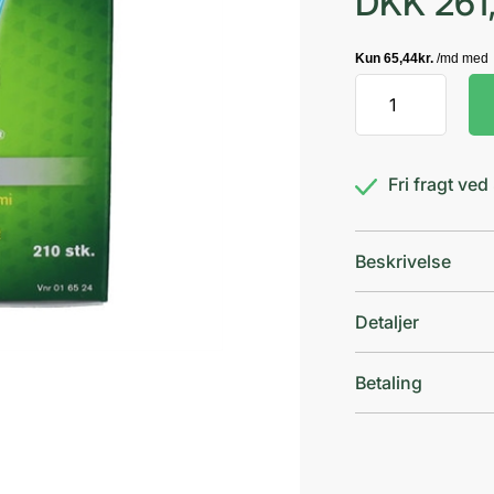
DKK
261
Nicorette
Classic
2
mg
Fri fragt ve
antal
Beskrivelse
Detaljer
Betaling