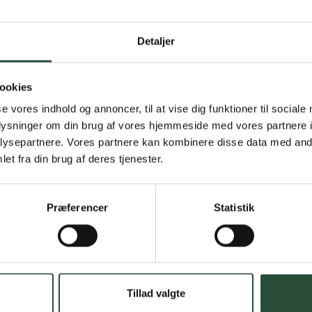
Gratis fragt 
Detaljer
Gælder ikke hjemmel
ookies
Personlig rå
se vores indhold og annoncer, til at vise dig funktioner til sociale
oplysninger om din brug af vores hjemmeside med vores partnere i
Få hjælp til din webo
ysepartnere. Vores partnere kan kombinere disse data med andr
et fra din brug af deres tjenester.
Hurtig lever
Hurtigt leveringen v
Præferencer
Statistik
Faste lave p
*Gælder ikke ernærin
Stort udvalg
Tillad valgte