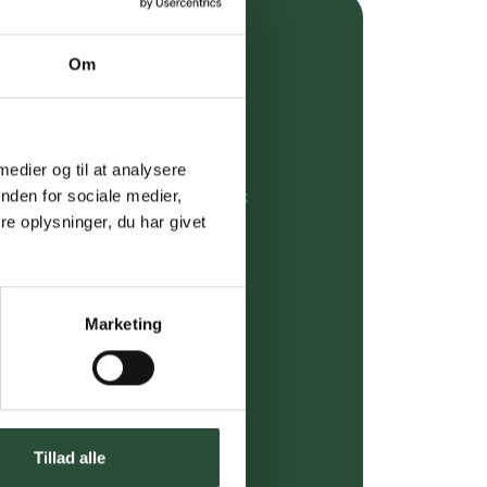
over 349 kr.
Om
evering
dgivning
 medier og til at analysere
nden for sociale medier,
rdre på:
kundeservice@uglecare.dk
e oplysninger, du har givet
ing (30 min. i Kbh)
ia GLS, og DAO
Marketing
riser*
gsprodukter.
 af kendte produkter
Tillad alle