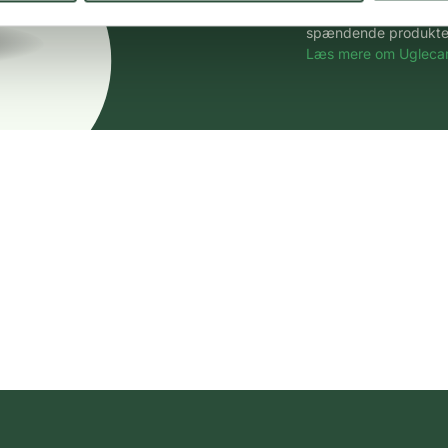
Vi tilbyder et stort 
spændende produkter – 
Læs mere om Uglecar