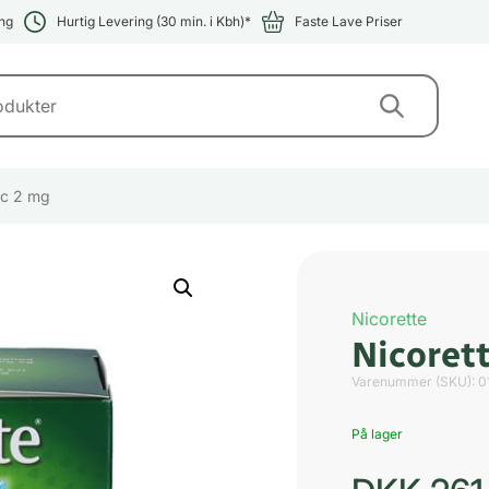
ng
Hurtig Levering (30 min. i Kbh)*
Faste Lave Priser
ic 2 mg
Nicorette
Nicorett
Varenummer (SKU):
0
På lager