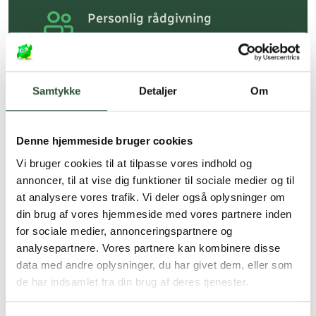
Personlig rådgivning
Få hjælp til din webordre
på:
kundeservice@uglecare.dk
Hurtig levering (30 min. i Kbh)
Samtykke
Detaljer
Om
Hurtigt leveringen via GLS, og DAO
Faste lave priser*
Denne hjemmeside bruger cookies
*Gælder ikke ernæringsprodukter.
Vi bruger cookies til at tilpasse vores indhold og
annoncer, til at vise dig funktioner til sociale medier og til
Stort udvalg af kendte
at analysere vores trafik. Vi deler også oplysninger om
produkter
din brug af vores hjemmeside med vores partnere inden
Vi tilbyder et stort udvalg af kendte
for sociale medier, annonceringspartnere og
cremer, vitaminer og andre spændende
analysepartnere. Vores partnere kan kombinere disse
produkter – altid til fast lav pris.
data med andre oplysninger, du har givet dem, eller som
Læs mere om Uglecare.dk her
de har indsamlet fra din brug af deres tjenester.