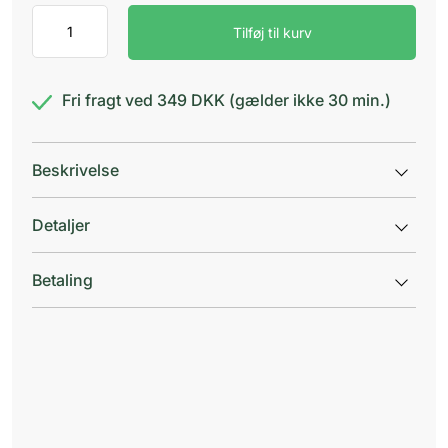
Kestine
Tilføj til kurv
10
mg
antal
Fri fragt ved 349 DKK (gælder ikke 30 min.)
Beskrivelse
Detaljer
Betaling