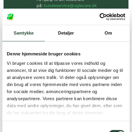
på:
kundeservice@uglecare.dk
Hurtig levering (30 min. i Kbh)
Hurtigt leveringen via GLS, og DAO
Samtykke
Detaljer
Om
Faste lave priser*
*Gælder ikke ernæringsprodukter.
Denne hjemmeside bruger cookies
Vi bruger cookies til at tilpasse vores indhold og
Stort udvalg af kendte
produkter
annoncer, til at vise dig funktioner til sociale medier og til
at analysere vores trafik. Vi deler også oplysninger om
Vi tilbyder et stort udvalg af kendte
din brug af vores hjemmeside med vores partnere inden
cremer, vitaminer og andre spændende
produkter – altid til fast lav pris.
for sociale medier, annonceringspartnere og
Læs mere om Uglecare.dk her
analysepartnere. Vores partnere kan kombinere disse
data med andre oplysninger, du har givet dem, eller som
de har indsamlet fra din brug af deres tjenester.
Samtykkevalg