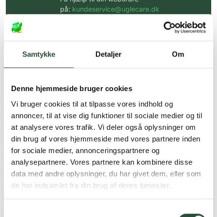
på:
kundeservice@uglecare.dk
Hurtig levering (30 min. i Kbh)
Hurtigt leveringen via GLS, og DAO
Samtykke
Detaljer
Om
Faste lave priser*
*Gælder ikke ernæringsprodukter.
Denne hjemmeside bruger cookies
Vi bruger cookies til at tilpasse vores indhold og
Stort udvalg af kendte
produkter
annoncer, til at vise dig funktioner til sociale medier og til
at analysere vores trafik. Vi deler også oplysninger om
Vi tilbyder et stort udvalg af kendte
din brug af vores hjemmeside med vores partnere inden
cremer, vitaminer og andre spændende
produkter – altid til fast lav pris.
for sociale medier, annonceringspartnere og
Læs mere om Uglecare.dk her
analysepartnere. Vores partnere kan kombinere disse
data med andre oplysninger, du har givet dem, eller som
de har indsamlet fra din brug af deres tjenester.
Samtykkevalg