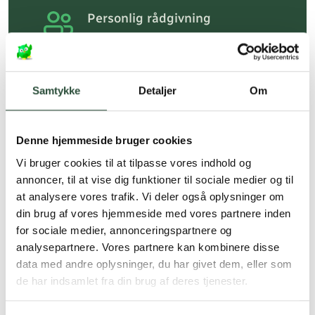
Personlig rådgivning
Få hjælp til din webordre
på:
kundeservice@uglecare.dk
Hurtig levering (30 min. i Kbh)
Samtykke
Detaljer
Om
Hurtigt leveringen via GLS, og DAO
Faste lave priser*
Denne hjemmeside bruger cookies
*Gælder ikke ernæringsprodukter.
Vi bruger cookies til at tilpasse vores indhold og
annoncer, til at vise dig funktioner til sociale medier og til
Stort udvalg af kendte
at analysere vores trafik. Vi deler også oplysninger om
produkter
din brug af vores hjemmeside med vores partnere inden
Vi tilbyder et stort udvalg af kendte
for sociale medier, annonceringspartnere og
cremer, vitaminer og andre spændende
analysepartnere. Vores partnere kan kombinere disse
produkter – altid til fast lav pris.
data med andre oplysninger, du har givet dem, eller som
Læs mere om Uglecare.dk her
de har indsamlet fra din brug af deres tjenester.