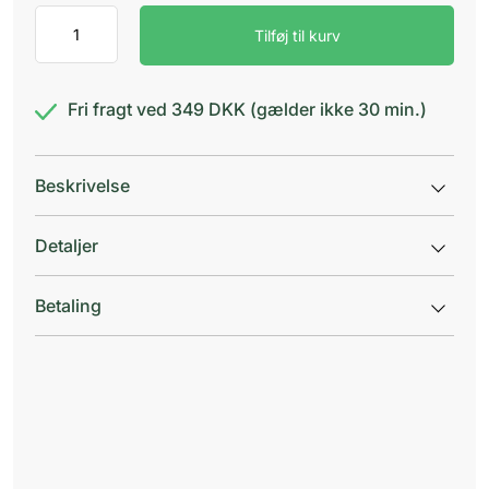
Alnok
Tilføj til kurv
10
mg
antal
Fri fragt ved 349 DKK (gælder ikke 30 min.)
Beskrivelse
Detaljer
Betaling