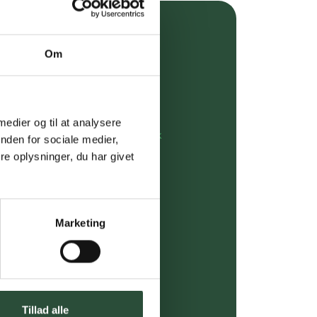
over 349 kr.
Om
evering
dgivning
 medier og til at analysere
rdre på:
kundeservice@uglecare.dk
nden for sociale medier,
e oplysninger, du har givet
ing (30 min. i Kbh)
ia GLS, og DAO
Marketing
riser*
gsprodukter.
 af kendte produkter
Tillad alle