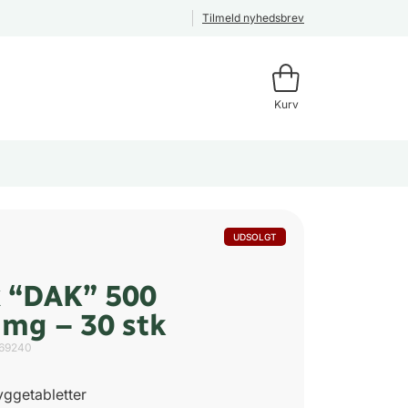
Tilmeld nyhedsbrev
Kurv
UDSOLGT
 “DAK” 500
mg – 30 stk
69240
tyggetabletter