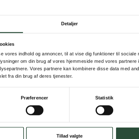
Gratis fragt 
Detaljer
Gælder ikke hjemmel
ookies
Personlig rå
se vores indhold og annoncer, til at vise dig funktioner til sociale
Få hjælp til din webo
oplysninger om din brug af vores hjemmeside med vores partnere i
ysepartnere. Vores partnere kan kombinere disse data med andr
Hurtig lever
et fra din brug af deres tjenester.
Hurtigt leveringen v
Præferencer
Statistik
Faste lave p
*Gælder ikke ernærin
Stort udvalg
Tillad valgte