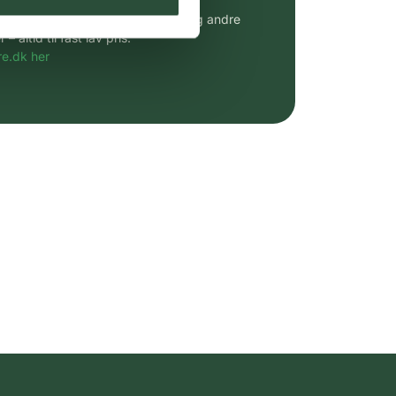
udvalg af kendte cremer, vitaminer og andre
altid til fast lav pris.
e.dk her