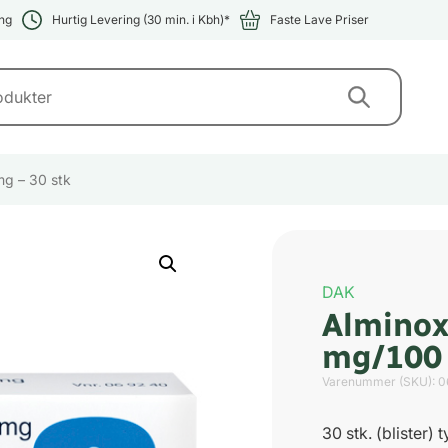
ng
Hurtig Levering (30 min. i Kbh)*
Faste Lave Priser
g – 30 stk
DAK
Alminox
mg/100 
Varenummer (SKU):
0
30 stk. (blister) 