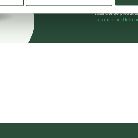
Vi tilbyder et stort 
spændende produkter – 
Læs mere om Uglecar